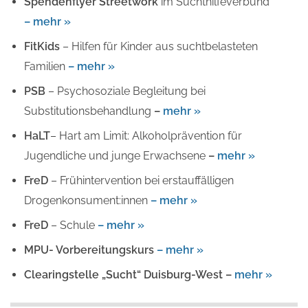
Spendenflyer Streetwork
im Suchthilfeverbund
– mehr »
FitKids
– Hilfen für Kinder aus suchtbelasteten
Familien
– mehr »
PSB
– Psychosoziale Begleitung bei
Substitutionsbehandlung
–
mehr »
HaLT
– Hart am Limit: Alkoholprävention für
Jugendliche und junge Erwachsene
–
mehr »
FreD
– Frühintervention bei erstauffälligen
Drogenkonsument:innen
– mehr »
FreD
– Schule
– mehr »
MPU- Vorbereitungskurs
– mehr »
Clearingstelle „Sucht“ Duisburg-West –
mehr
»