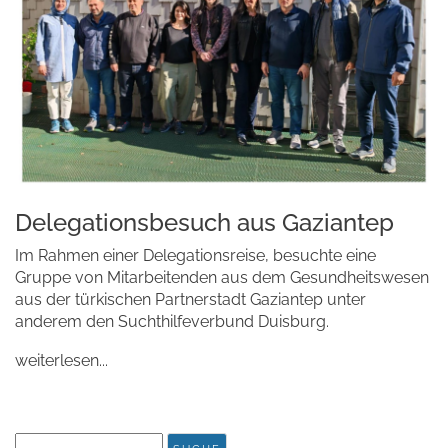
Delegationsbesuch aus Gaziantep
Im Rahmen einer Delegationsreise, besuchte eine
Gruppe von Mitarbeitenden aus dem Gesundheitswesen
aus der türkischen Partnerstadt Gaziantep unter
anderem den Suchthilfeverbund Duisburg.
weiterlesen...