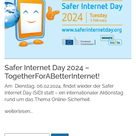
Safer Internet Day 2024 –
TogetherForABetterInternet!
Am Dienstag, 06.02.2024, findet wieder der Safer
Internet Day (SID) statt – ein internationaler Aktionstag
rund um das Thema Online-Sicherheit.
weiterlesen...