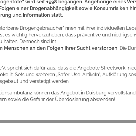
ogentote“ wird seit 1998 begangen. Angehörige eines Verst
Folgen einer Drogenabhängigkeit sowie Konsumrisiken hin
rung und Information statt.
orbene Drogengebraucher*innen mit ihrer individuellen Leb
 ist es wichtig hervorzuheben, dass präventive und niedrig
zu halten. Dennoch sind im
ehn Menschen an den Folgen ihrer Sucht verstorben
. Die Du
V. spricht sich dafür aus, dass die Angebote Streetwork, nied
ke-it-Sets und weiteren „Safer-Use-Artikeln“, Aufklärung s
sgebaut und verstetigt werden.
onsambulanz können das Angebot in Duisburg vervollständi
ern sowie die Gefahr der Überdosierung abwenden!