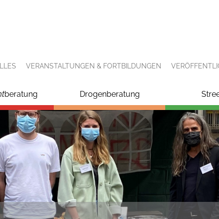
LLES
VERANSTALTUNGEN & FORTBILDUNGEN
VERÖFFENTL
ht
beratung
Drogenberatung
Stre