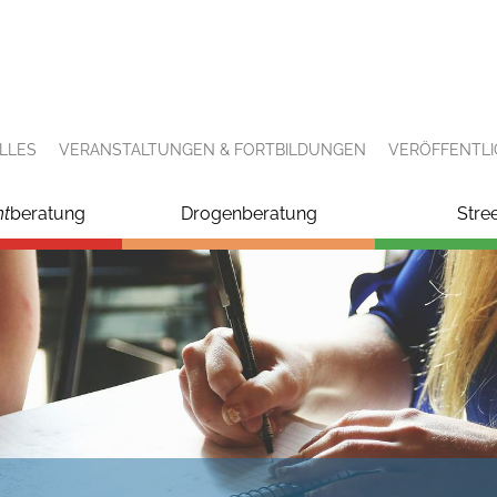
LLES
VERANSTALTUNGEN & FORTBILDUNGEN
VERÖFFENTL
ht
beratung
Drogenberatung
Stre