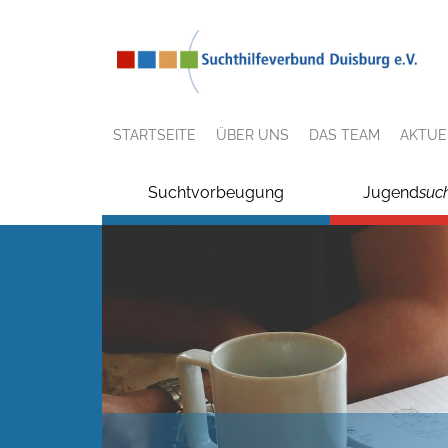
STARTSEITE
ÜBER UNS
DAS TEAM
AKTUE
Suchtvorbeugung
Jugend
suc